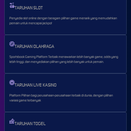
TARUHAN SLOT
Penyedia slot online dengan beragam pilihan game menarik yang memudahkan
pemain untuk mencapai jackpot
TARUHAN OLAHRAGA
Sportsbook Gaming Platform Terbaik menawarkan lebih banyak game, odds yang
lebih tinggi, dan menyediakan pilihan yang lebih banyak untuk pemain.
TARUHAN LIVE KASINO
Platform Pilihan bagi perusahaan-perusahaan terbaik di dunia, dengan pilihan
variasi game terbanyak
TARUHAN TOGEL