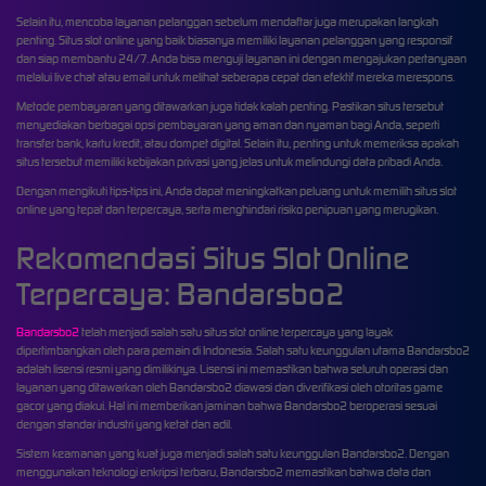
Selain itu, mencoba layanan pelanggan sebelum mendaftar juga merupakan langkah
penting. Situs slot online yang baik biasanya memiliki layanan pelanggan yang responsif
dan siap membantu 24/7. Anda bisa menguji layanan ini dengan mengajukan pertanyaan
melalui live chat atau email untuk melihat seberapa cepat dan efektif mereka merespons.
Metode pembayaran yang ditawarkan juga tidak kalah penting. Pastikan situs tersebut
menyediakan berbagai opsi pembayaran yang aman dan nyaman bagi Anda, seperti
transfer bank, kartu kredit, atau dompet digital. Selain itu, penting untuk memeriksa apakah
situs tersebut memiliki kebijakan privasi yang jelas untuk melindungi data pribadi Anda.
Dengan mengikuti tips-tips ini, Anda dapat meningkatkan peluang untuk memilih situs slot
online yang tepat dan terpercaya, serta menghindari risiko penipuan yang merugikan.
Rekomendasi Situs Slot Online
Terpercaya: Bandarsbo2
Bandarsbo2
telah menjadi salah satu situs slot online terpercaya yang layak
dipertimbangkan oleh para pemain di Indonesia. Salah satu keunggulan utama Bandarsbo2
adalah lisensi resmi yang dimilikinya. Lisensi ini memastikan bahwa seluruh operasi dan
layanan yang ditawarkan oleh Bandarsbo2 diawasi dan diverifikasi oleh otoritas game
gacor yang diakui. Hal ini memberikan jaminan bahwa Bandarsbo2 beroperasi sesuai
dengan standar industri yang ketat dan adil.
Sistem keamanan yang kuat juga menjadi salah satu keunggulan Bandarsbo2. Dengan
menggunakan teknologi enkripsi terbaru, Bandarsbo2 memastikan bahwa data dan