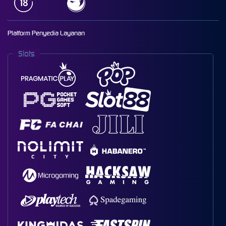
Platform Penyedia Layanan
Slots