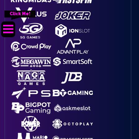
Click Me!