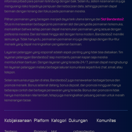
informasi pribadi para pemain terlindungi dengan baik. Selain itu, sistem keamanan ini juga
mengurangi risiko terjadinya penipuan dan kebocoran data, sehingga pemain dapat
bermain dengan tenang dan fokus pada permainan mereka.
Pilihan permainan yang beragam menjadi daya tarik utama lainnya dari
Slot Bandarsbo2
.
Situs ini menawarkan berbagai jenis permainan slot dari penyedia permainan terkemuka,
memastikan bahwa setiap pemain dapat menemukan permainan yang sesuai dengan
preferensi mereka. Dari slot klasik hingga slot dengan tema modern, Bandarsbo2 memiliki
semuanya. Tidak hanya itu, permainan-permainan ini juga dilengkapi dengan fitur-fitur
menarik yang dapat meningkatkan pengalaman bermain.
Layanan pelanggan yang responsif adalah aspek penting yang tidak bisa diabaikan. Tim
layanan pelanggan Bandarsbo2 siap membantu pemain kapan saja mereka
membutuhkan bantuan. Dengan layanan yang tersedia 24/7, pemain dapat menghubungi
tim layanan pelanggan melalui berbagai saluran komunikasi seperti live chat, email, atau
telepon.
Selain semua keunggulan di atas, Bandarsbo2 juga menawarkan berbagai bonus dan
promosi menarik. Bonus selamat datang, bonus deposit, dan promosi mingguan hanya
beberapa contoh dari berbagai penawaran yang tersedia. Bonus dan promosi ini tidak
hanya memberikan nilai tambah, tetapi juga meningkatkan peluang pemain untuk meraih
kemenangan besar.
Kebijaksanaan
Platform
Kategori
Dukungan
Komunitas
Tentang
Promosi
Hot
csbandarsbo