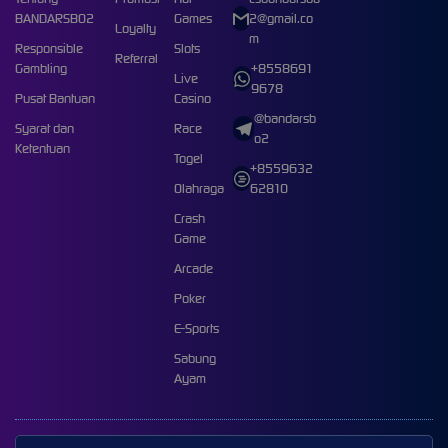
BANDARSBO2
Games
2@gmail.co
Loyalty
m
Responsible
Slots
Referral
Gambling
+8558691
Live
9678
Pusat Bantuan
Casino
@bandarsb
Syarat dan
Race
o2
Ketentuan
Togel
+8559632
Olahraga
62810
Crash
Game
Arcade
Poker
E-Sports
Sabung
Ayam