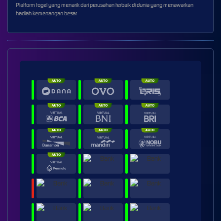
Platform togel yang menarik dari perusahan terbaik di dunia yang menawarkan
hadiah kemenangan besar