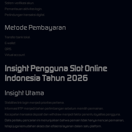
Sistem verifikasi akun.
Pemantauan aktivitas login.
Perlindungan transaksi digital.
Metode Pembayaran
Transfer bank lokal.
E-wallet.
QRIS.
Virtual account.
Insight Pengguna Slot Online
Indonesia Tahun 2026
Insight Utama
Stabilitas link login menjadi prioritas pertama.
Informasi RTP menjadi bahan pertimbangan sebelum memilih permainan.
Kecepatan transaksi deposit dan withdraw menjadi faktor penentu loyalitas pengguna.
Data perilaku pencarian ini menunjukkan bahwa pemain tidak hanya mencari permainan,
tetapi juga kemudahan akses dan efisiensi layanan dalam satu platform.
Click Me!