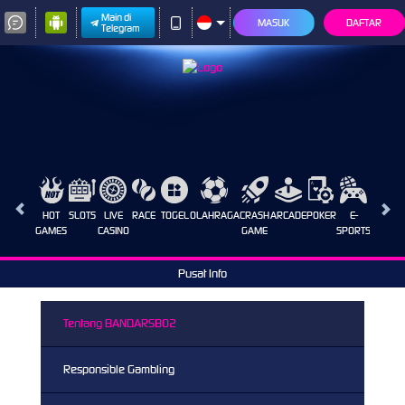
Main di
MASUK
DAFTAR
Telegram
HOT
SLOTS
LIVE
RACE
TOGEL
OLAHRAGA
CRASH
ARCADE
POKER
E-
SABUN
GAMES
CASINO
GAME
SPORTS
AYAM
Pusat Info
Tentang BANDARSBO2
Responsible Gambling