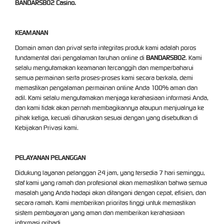
BANDARSBO2
Casino.
KEAMANAN
Domain aman dan privat serta integritas produk kami adalah poros
fundamental dari pengalaman taruhan online di
BANDARSBO2
. Kami
selalu mengutamakan keamanan tercanggih dan memperbaharui
semua permainan serta proses-proses kami secara berkala, demi
memastikan pengalaman permainan online Anda 100% aman dan
adil. Kami selalu mengutamakan menjaga kerahasiaan informasi Anda,
dan kami tidak akan pernah membagikannya ataupun menjualnya ke
pihak ketiga, kecuali diharuskan sesuai dengan yang disebutkan di
Kebijakan Privasi kami.
PELAYANAN PELANGGAN
Didukung layanan pelanggan 24 jam, yang tersedia 7 hari seminggu,
staf kami yang ramah dan profesional akan memastikan bahwa semua
masalah yang Anda hadapi akan ditangani dengan cepat, efisien, dan
secara ramah. Kami memberikan prioritas tinggi untuk memastikan
sistem pembayaran yang aman dan memberikan kerahasiaan
informasi pribadi.