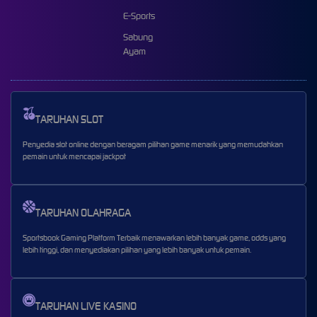
E-Sports
Sabung
Ayam
TARUHAN SLOT
Penyedia slot online dengan beragam pilihan game menarik yang memudahkan
pemain untuk mencapai jackpot
TARUHAN OLAHRAGA
Sportsbook Gaming Platform Terbaik menawarkan lebih banyak game, odds yang
lebih tinggi, dan menyediakan pilihan yang lebih banyak untuk pemain.
TARUHAN LIVE KASINO