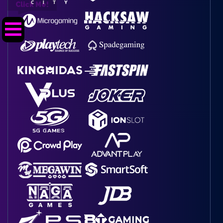
Click Me!