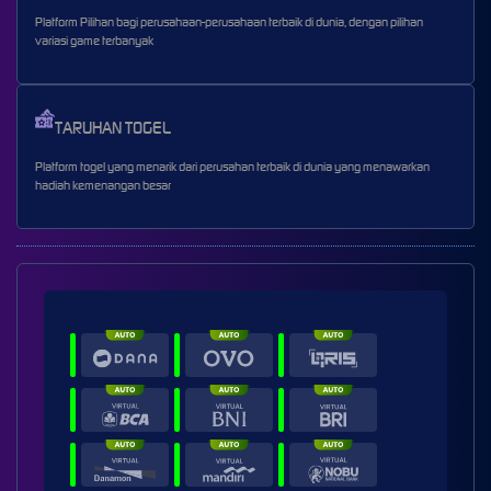
Platform Pilihan bagi perusahaan-perusahaan terbaik di dunia, dengan pilihan
variasi game terbanyak
TARUHAN TOGEL
Platform togel yang menarik dari perusahan terbaik di dunia yang menawarkan
hadiah kemenangan besar