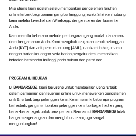
Misi utama kami adalah selalu memberikan pengalaman taruhan
online terbaik bagi pemain yang bertanggung jawab. Silahkan hubungi
kami melalui Livechat dan Whatsapp, dengan saran dan komentar
Anda.
Kami memilki beberapa metode pembayaran yang mudah dan aman,
demi kenyamanan Anda. Kami mengikuti kebijakan kenali pelanggan
Anda (KYC) dan anti-pencucian uang (AML), dan kami bekerja sama
dengan badan keuangan serta badan pengatur demi memastikan
ketaatan berstandar tertinggi pada hukum dan peraturan.
PROGRAM & HIBURAN
Di
BANDARSBO2
, kami berusaha untuk memberikan yang terbaik
dalam permainan dan layanan online untuk menawarkan pengalaman
unik & terbaik bagi pelanggan kami. Kami memiliki beberapa program
berhadiah, yang memberikan pelanggan kami berbagai hadiah yang
benar-benar layak untuk para pemain. Bermain di
BANDARSBO2
tidak
hanya menyenangkan dan menghibur, tetapi juga sangat
menguntungkan!