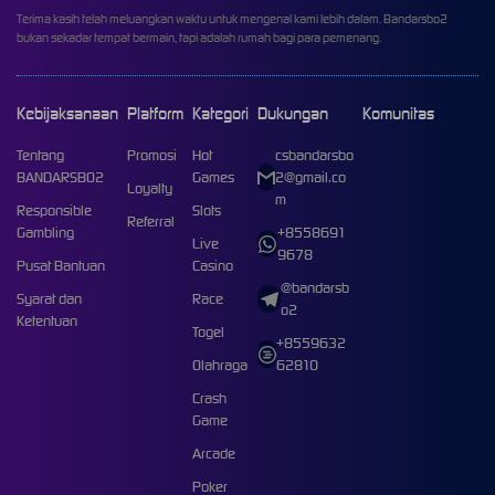
Terima kasih telah meluangkan waktu untuk mengenal kami lebih dalam. Bandarsbo2
bukan sekadar tempat bermain, tapi adalah rumah bagi para pemenang.
Kebijaksanaan
Platform
Kategori
Dukungan
Komunitas
Tentang
Promosi
Hot
csbandarsbo
BANDARSBO2
Games
2@gmail.co
Loyalty
m
Responsible
Slots
Referral
Gambling
+8558691
Live
9678
Pusat Bantuan
Casino
@bandarsb
Syarat dan
Race
o2
Ketentuan
Togel
+8559632
Olahraga
62810
Crash
Game
Arcade
Poker