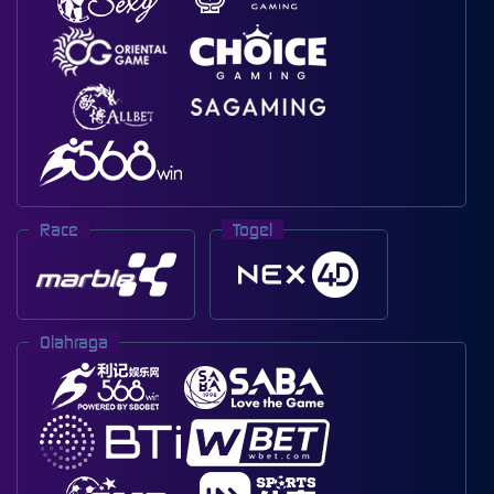
Race
Togel
Olahraga