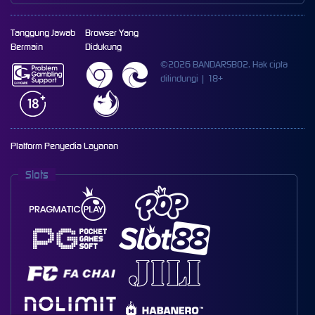
Tanggung Jawab
Browser Yang
Bermain
Didukung
©2026 BANDARSBO2. Hak cipta
dilindungi | 18+
Platform Penyedia Layanan
Slots